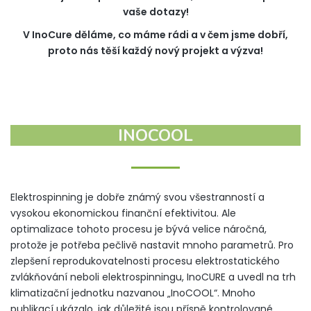
vaše dotazy!
V InoCure děláme, co máme rádi a v čem jsme dobří,
proto nás těší každý nový projekt a výzva!
INOCOOL
Elektrospinning je dobře známý svou všestranností a
vysokou ekonomickou finanční efektivitou. Ale
optimalizace tohoto procesu je bývá velice náročná,
protože je potřeba pečlivě nastavit mnoho parametrů. Pro
zlepšení reprodukovatelnosti procesu elektrostatického
zvlákňování neboli elektrospinningu, InoCURE a uvedl na trh
klimatizační jednotku nazvanou „InoCOOL“. Mnoho
publikací ukázalo, jak důležité jsou přísně kontrolované