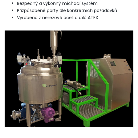
Bezpečný a výkonný míchací systém
Přizpůsobené porty dle konkrétních požadavků
Vyrobeno z nerezové oceli a dílů ATEX