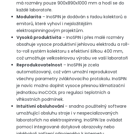
má rozměry pouze 900x890x1000 mm a hodí se do
každé laboratoře.
Modularita
– InoSPIN je dodáván s řadou kolektorů a
emitorů, které vyhoví i nejsložitějším
elektrospinningovým projektům.
Vysoká produktivita
– InoSPIN i přes malé rozměry
obsahuje vysoce produktivní jehlovou elektrodu a roll-
to-roll systém kolektoru s efektivní šířkou 400 mm,
což umožňuje velkosériovou výrobu ve vaší laboratoři
Reprodukovatelnost
– InoSPIN je zcela
automatizovaný, což vám umožní reprodukovat
všechny parametry zvlákňovacího protokolu. InoSPIN
je navíc možno doplnit vysoce přesnou klimatizační
jednotkou InoCOOL pro regulaci teplotních a
vlhkostních podmínek.
Intuitivní obsluhování
– snadno použitelný software
umožňující obsluhu stroje i v nespecializovaných
laboratořích na elektrospinning. InoSPIN lze ovládat
pomocí integrované dotykové obrazovky nebo
jakéhokoli zařízení připojeného k internetu