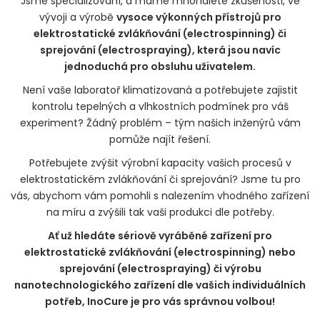
Jsme specializovaní, a máme mnohaleté zkušenosti, ve
vývoji a výrobě
vysoce výkonných přístrojů pro
elektrostatické zvlákňování (
electrospinning
) či
sprejování (
electrospraying
), která jsou navíc
jednoduchá pro obsluhu uživatelem.
Není vaše laboratoř klimatizovaná a potřebujete zajistit
kontrolu tepelných a vlhkostních podmínek pro váš
experiment? Žádný problém – tým našich inženýrů vám
pomůže najít řešení.
Potřebujete zvýšit výrobní kapacity vašich procesů v
elektrostatickém zvlákňování či sprejování? Jsme tu pro
vás, abychom vám pomohli s nalezením vhodného zařízení
na míru a zvýšili tak vaši produkci dle potřeby.
Ať už hledáte sériově vyráběné zařízení pro
elektrostatické zvlákňování (
electrospinning
) nebo
sprejování (
electrospraying
) či výrobu
nanotechnologického zařízení dle vašich individuálních
potřeb, InoCure je pro vás správnou volbou!