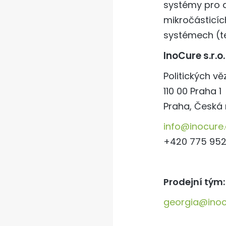
systémy pro d
mikročásticí
systémech (t
InoCure s.r.o.
Politických v
110 00 Praha 1
Praha, Česká 
info@inocure.
+420 775 952
Prodejní tým:
georgia@inoc