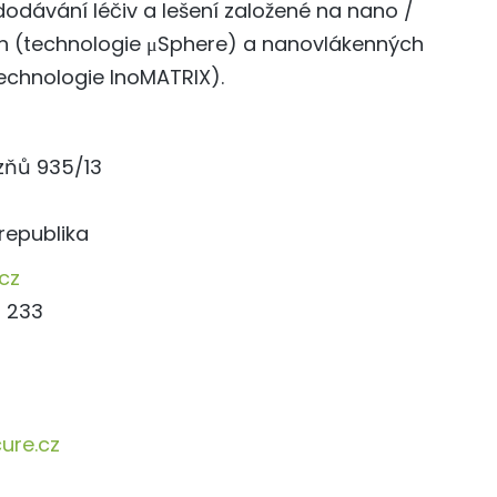
odávání léčiv a lešení založené na nano /
ch (technologie μSphere) a nanovlákenných
echnologie InoMATRIX).
ězňů 935/13
republika
cz
 233
ure.cz