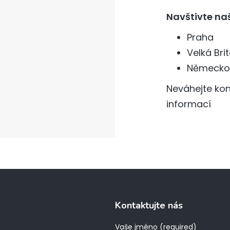
Navštivte n
Praha
Velká Bri
Německo
Neváhejte kon
informací
Kontaktujte nás
Vaše jméno (required)