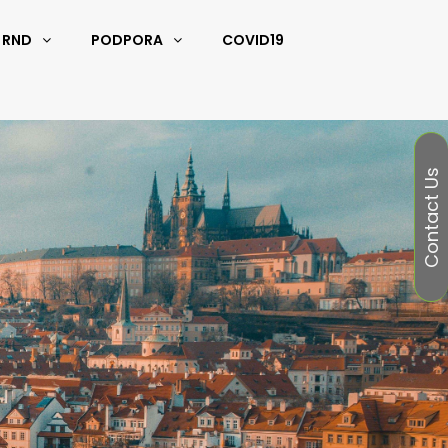
RND
PODPORA
COVID19
Contact Us