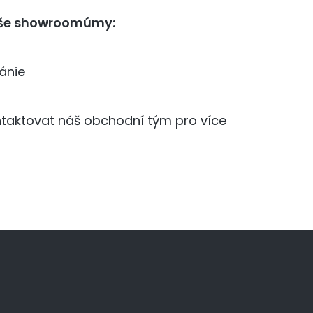
aše showroomúmy:
tánie
taktovat náš obchodní tým pro více