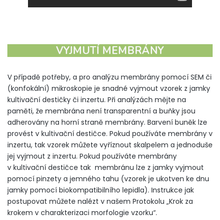
VYJMUTÍ MEMBRÁNY
V případě potřeby, a pro analýzu membrány pomocí SEM či
(konfokální) mikroskopie je snadné vyjmout vzorek z jamky
kultivační destičky či inzertu. Při analýzách mějte na
paměti, že membrána není transparentní a buňky jsou
adherovány na horní straně membrány. Barvení buněk lze
provést v kultivační destičce. Pokud používáte membrány v
inzertu, tak vzorek můžete vyříznout skalpelem a jednoduše
jej vyjmout z inzertu. Pokud používáte membrány
v kultivační destičce tak membránu lze z jamky vyjmout
pomocí pinzety a jemného tahu (vzorek je ukotven ke dnu
jamky pomocí biokompatibilního lepidla). Instrukce jak
postupovat můžete nalézt v našem Protokolu „Krok za
krokem v charakterizaci morfologie vzorku“.