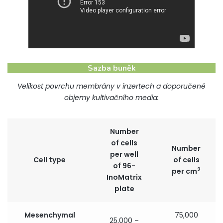
Sazba buněk
Velikost povrchu membrány v inzertech a doporučené
objemy kultivačního media:
Number
of cells
Number
per well
Cell type
of cells
of 96-
2
per cm
InoMatrix
plate
Mesenchymal
75,000
25,000 –