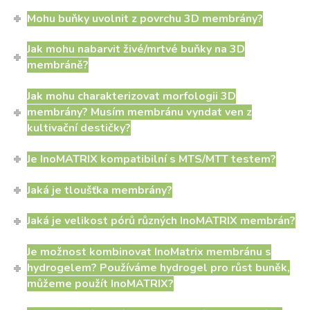
Mohu buňky uvolnit z povrchu 3D membrány?
Jak mohu nabarvit živé/mrtvé buňky na 3D
membráně?
Jak mohu charakterizovat morfologii 3D
membrány? Musím membránu vyndat ven z
kultivační destičky?
Je InoMATRIX kompatibilní s MTS/MTT testem?
Jaká je tloušťka membrány?
Jaká je velikost pórů různých InoMATRIX membrán?
Je možnost kombinovat InoMatrix membránu s
hydrogelem? Používáme hydrogel pro růst buněk,
můžeme použít InoMATRIX?