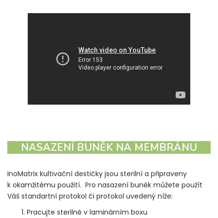
NASAZENÍ BUNĚK NA MEMBRÁNU
InoMatrix kultivační destičky jsou sterilní a připraveny
k okamžitému použití. Pro nasazení buněk můžete použít
Váš standartní protokol či protokol uvedený níže:
Pracujte sterilně v laminárním boxu