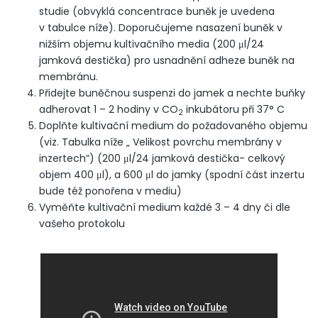
studie (obvyklá concentrace buněk je uvedena
v tabulce níže). Doporučujeme nasazení buněk v
nižším objemu kultivačního media (200 μl/24
jamková destička) pro usnadnění adheze buněk na
membránu.
Přidejte buněčnou suspenzi do jamek a nechte buňky
adherovat 1 – 2 hodiny v CO
inkubátoru při 37° C
2
Doplňte kultivační medium do požadovaného objemu
(viz. Tabulka níže „ Velikost povrchu membrány v
inzertech“) (200 μl/24 jamková destička- celkový
objem 400 μl), a 600 μl do jamky (spodní část inzertu
bude též ponořena v mediu)
Vyměňte kultivační medium každé 3 – 4 dny či dle
vašeho protokolu