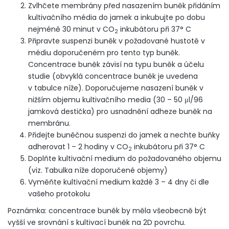
Zvlhčete membrány před nasazením buněk přidáním
kultivačního média do jamek a inkubujte po dobu
nejméně 30 minut v CO
inkubátoru při 37° C
2
Připravte suspenzi buněk v požadované hustotě v
médiu doporučeném pro tento typ buněk.
Concentrace buněk závisí na typu buněk a účelu
studie (obvyklá concentrace buněk je uvedena
v tabulce níže). Doporučujeme nasazení buněk v
nižším objemu kultivačního media (30 – 50 μl/96
jamková destička) pro usnadnění adheze buněk na
membránu.
Přidejte buněčnou suspenzi do jamek a nechte buňky
adherovat 1 – 2 hodiny v CO
inkubátoru při 37° C
2
Doplňte kultivační medium do požadovaného objemu
(viz. Tabulka níže doporučené objemy)
Vyměňte kultivační medium každé 3 – 4 dny či dle
vašeho protokolu
Poznámka: concentrace buněk by měla všeobecně být
vyšší ve srovnání s kultivací buněk na 2D povrchu.