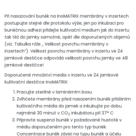
Při nasazování buněk na InoMATRIX membrány v inzertech
postupujte stejně dle protokolu výše, jen po inkubaci pro
buněčnou adhezi přidejte kulitvační medium jak do inzertu
tak též do jamky samotné, opět dle doporučených objemů
(viz. Tabulka níže „ Velikost povrchu membrány v
inzertech“). Velikost povrchu membrány v inzertu ve 24
jamkové destičce odpovídá velikosti povrchu jamky ve 48
jamkové destičce!
Doporučené množství media v inzertu ve 24 jamkové
kultivační destičce InoMATRIX:
Pracujte sterilně v laminárním boxu
Zvlhčete membrány před nasazením buněk přidáním
kultivačního média do jamek a inkubujte po dobu
nejméně 30 minut v CO
inkubátoru při 37° C
2
Připravte suspenzi buněk v požadované hustotě v
médiu doporučeném pro tento typ buněk.
Concentrace buněk závisí na typu buněk a účelu