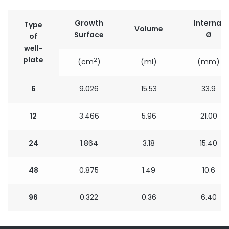
Growth
Internal
Type
Volume
Surface
Ø
of
well-
plate
2
(cm
)
(ml)
(mm)
6
9.026
15.53
33.9
12
3.466
5.96
21.00
24
1.864
3.18
15.40
48
0.875
1.49
10.6
96
0.322
0.36
6.40