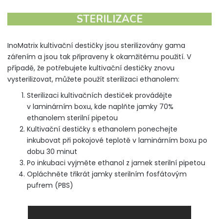
STERILIZACE
InoMatrix kultivační destičky jsou sterilizovány gama
zářením a jsou tak připraveny k okamžitému použití. V
případě, že potřebujete kultivační destičky znovu
vysterilizovat, můžete použít sterilizaci ethanolem:
Sterilizaci kultivačních destiček provádějte
v laminárním boxu, kde naplňte jamky 70%
ethanolem sterilní pipetou
Kultivační destičky s ethanolem ponechejte
inkubovat při pokojové teplotě v laminárním boxu po
dobu 30 minut
Po inkubaci vyjměte ethanol z jamek sterilní pipetou
Opláchněte třikrát jamky sterilním fosfátovým
pufrem (PBS)