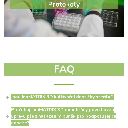
Protokoly
Více
FAQ
Jsou InoMATRIX 3D kultivační destičky sterilní?
Potřebují InoMATRIX 3D membrány povrchovou
úpravu před nasazením buněk pro podporu jejich
adheze?