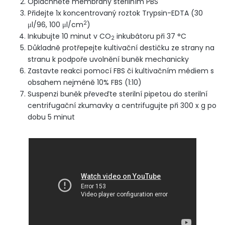
Opláchněte membrány sterilním PBS
Přidejte 1x koncentrovaný roztok Trypsin-EDTA (30
2
μl/96, 100 μl/cm
)
Inkubujte 10 minut v CO
inkubátoru při 37 °C
2
Důkladně protřepejte kultivační destičku ze strany na
stranu k podpoře uvolnění buněk mechanicky
Zastavte reakci pomocí FBS či kultivačním médiem s
obsahem nejméně 10% FBS (1:10)
Suspenzi buněk převeďte sterilní pipetou do sterilní
centrifugační zkumavky a centrifugujte při 300 x g po
dobu 5 minut